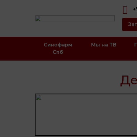
+
Зап
Синофарм
Мы на ТВ
Спб
Де