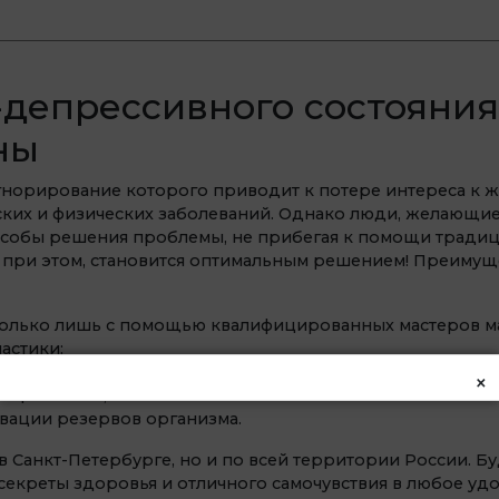
депрессивного состояния
ны
гнорирование которого приводит к потере интереса к ж
ких и физических заболеваний. Однако люди, желающие
способы решения проблемы, не прибегая к помощи трад
, при этом, становится оптимальным решением! Преим
только лишь с помощью квалифицированных мастеров ма
астики;
акс во время сеансов;
×
пециалистов;
ивации резервов организма.
 Санкт-Петербурге, но и по всей территории России. 
секреты здоровья и отличного самочувствия в любое уд