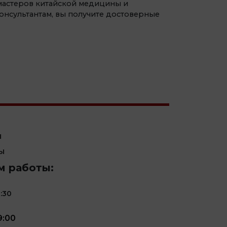
мастеров китайской медицины и
онсультантам, вы получите достоверные
Ы
Ы
 работы:
:30
9:00