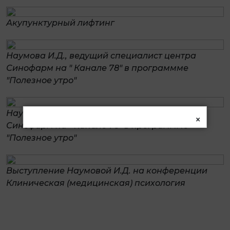
Акупунктурный лифтинг
Наумова И.Д., ведущий специалист центра
Синофарм на " Канале 78" в программме
"Полезное утро"
Наумова И.Д., ведущий специалист центра
×
Синофарм на " Канале 78" в программме
"Полезное утро"
Выступление Наумовой И.Д. на конференции
Клиническая (медицинская) психология