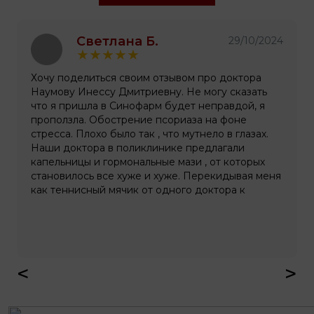
Светлана Б.
2
29/10/2024
★
★
★
★
★
Хочу поделиться своим отзывом про доктора
Наумову Инессу Дмитриевну. Не могу сказать
что я пришла в Синофарм будет неправдой, я
проползла. Обострение псориаза на фоне
стресса. Плохо было так , что мутнело в глазах.
Наши доктора в поликлинике предлагали
капельницы и гормональные мази , от которых
становилось все хуже и хуже. Перекидывая меня
как теннисный мячик от одного доктора к
другому , приговаривая, что мы занимаемся
отдельными частями тела, а что у вас неизвестно.
Эстафета по врачам была долгой, и каждый
разводил руками со словами " это аутоимунный
процесс" и его лечить ещё не научились,
<
>
терпите. Подумав о том, что я целостный
организм- человек, а не отдельно существующие
органы, я стала искать выходы из ситуации. Мой