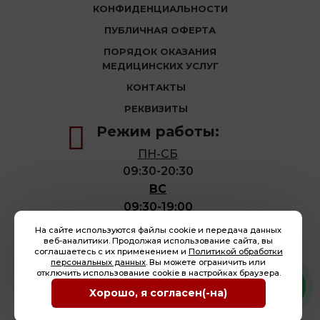
КОНФИДЕНЦИАЛЬНОСТИ
ПУБЛИЧНАЯ ОФЕРТА
ПОРЯДОК ОКАЗАНИЯ
МЕДИЦИНСКИХ УСЛУГ
КОНТАКТЫ
РЕКВИЗИТЫ
Режим работы:
ПН-СБ
09:30-20:30
ВС
09:30-19:00
На сайте используются файлы cookie и передача данных
веб-аналитики. Продолжая использование сайта, вы
МАГАЗИН ЛЕЧЕБНЫХ СРЕДСТВ КИТАЙСКОЙ
соглашаетесь с их применением и
Политикой обработки
МЕДИЦИНЫ
персональных данных
. Вы можете ограничить или
отключить использование cookie в настройках браузера.
Хорошо, я согласен(-на)